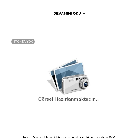
DEVAMINI OKU
STOKTA YOK
Mgs Smartland Puzzle Bultak Hayvanlı 5753