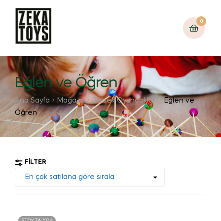
0
Eğlen ve Öğren
Ana Sayfa
Mağaza
Bebek Oyuncakları
Eğlen ve
Öğren
FILTER
STOKTA YOK