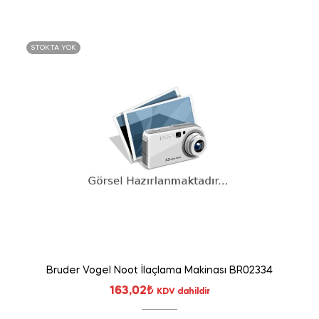
STOKTA YOK
Bruder Vogel Noot İlaçlama Makinası BR02334
163,02
₺
KDV dahildir