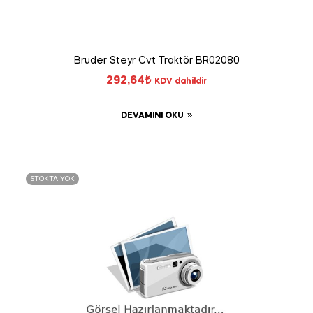
Bruder Steyr Cvt Traktör BR02080
292,64
₺
KDV dahildir
DEVAMINI OKU
STOKTA YOK