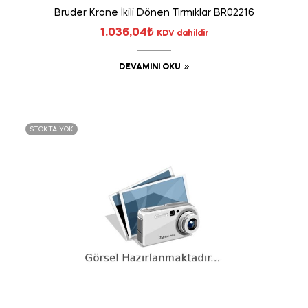
Bruder Krone İkili Dönen Tırmıklar BR02216
1.036,04
₺
KDV dahildir
DEVAMINI OKU
STOKTA YOK