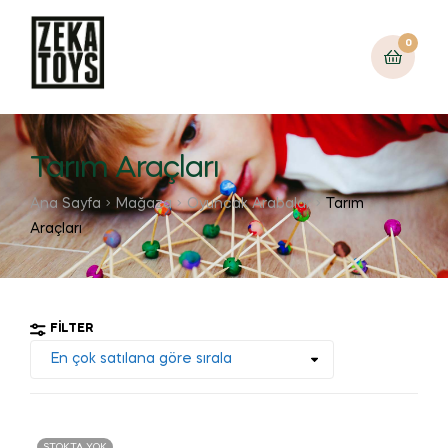
0
Tarım Araçları
Ana Sayfa
Mağaza
Oyuncak Arabalar
Tarım
Araçları
FILTER
STOKTA YOK