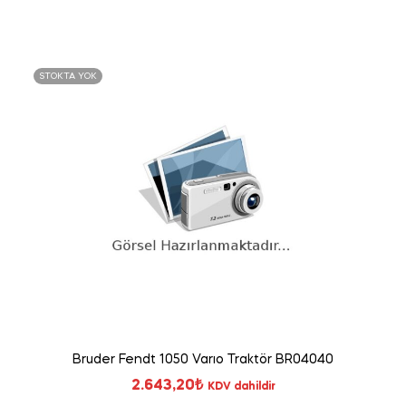
STOKTA YOK
Bruder Fendt 1050 Varıo Traktör BR04040
2.643,20
₺
KDV dahildir