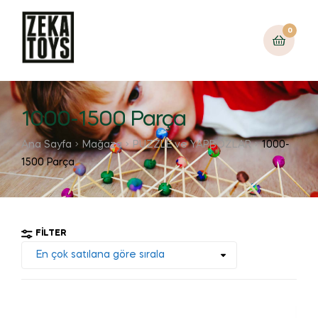
0
1000-1500 Parça
Ana Sayfa
Mağaza
PUZZLE ve YAPBOZLAR
1000-
1500 Parça
FILTER