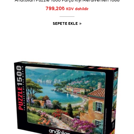
Anatolian Puzzle 1000 Parça Kıyı Merdivenleri 1088
799,20
₺
KDV dahildir
SEPETE EKLE