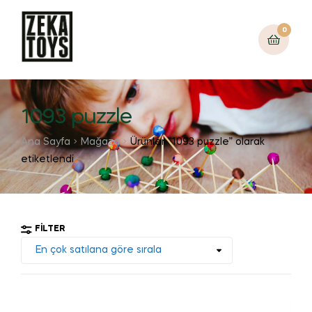
0
1093 puzzle
Ana Sayfa
Mağaza
Ürünler “1093 puzzle” olarak
etiketlendi
FILTER