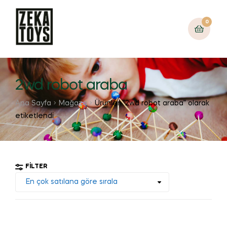
0
2wd robot araba
Ana Sayfa
Mağaza
Ürünler “2wd robot araba” olarak
etiketlendi
FILTER