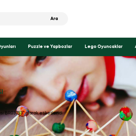
Ara
Oyunları
Puzzle ve Yapbozlar
Lego Oyuncaklar
ı
ı BR03753” olarak etiketlendi