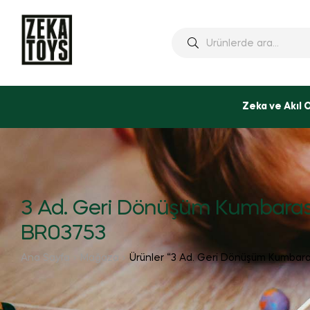
Ara:
Zeka ve Akıl 
3 Ad. Geri Dönüşüm Kumbaras
BR03753
Ana Sayfa
Mağaza
Ürünler “3 Ad. Geri Dönüşüm Kumbaras