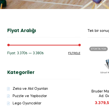
Fiyat Aralığı
Tek bir sonuç
STOKTA YOK
Fiyat:
3.370₺
—
3.380₺
FILTRELE
En
En
düşük
yüksek
Kategoriler
fiyat
fiyat
Zeka ve Akıl Oyunları
Bruder Ma
Puzzle ve Yapbozlar
Ad. G
Kumba
3.379,
Lego Oyuncaklar