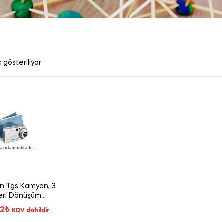
 gösteriliyor
n Tgs Kamyon, 3
eri Dönüşüm
rası BR03753
52
₺
KDV dahildir