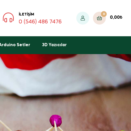
0
İLETIŞIM
0,00
₺
0 (546) 486 7476
Arduino Setler
3D Yazıcılar