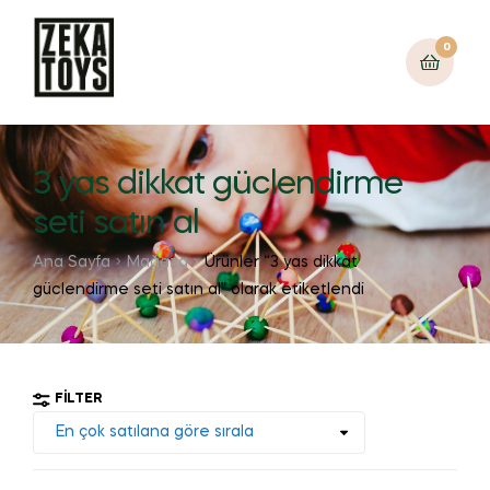
0
3 yas dikkat güclendirme
seti satın al
Ana Sayfa
Mağaza
Ürünler “3 yas dikkat
güclendirme seti satın al” olarak etiketlendi
FILTER