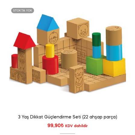
STOKTA YOK
3 Yaş Dikkat Güçlendirme Seti (22 ahşap parça)
99,90
₺
KDV dahildir