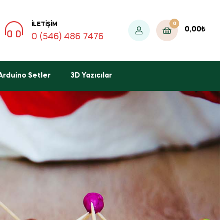
0
İLETIŞIM
0,00
₺
0 (546) 486 7476
Arduino Setler
3D Yazıcılar