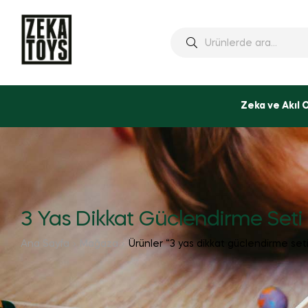
Ara:
Zeka ve Akıl 
3 Yas Dikkat Güclendirme Seti
Ana Sayfa
Mağaza
Ürünler “3 yas dikkat güclendirme seti