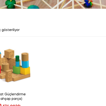
 gösteriliyor
kat Güçlendirme
2 ahşap parça)
₺