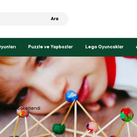
Ara
Oyunları
Puzzle ve Yapbozlar
Lego Oyuncaklar
” olarak etiketlendi