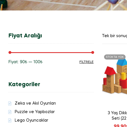
Fiyat Aralığı
Tek bir sonuç
STOKTA YOK
Fiyat:
90₺
—
100₺
FILTRELE
En
En
düşük
yüksek
Kategoriler
fiyat
fiyat
Zeka ve Akıl Oyunları
Puzzle ve Yapbozlar
3 Yaş Dik
Seti (2
Lego Oyuncaklar
99,90