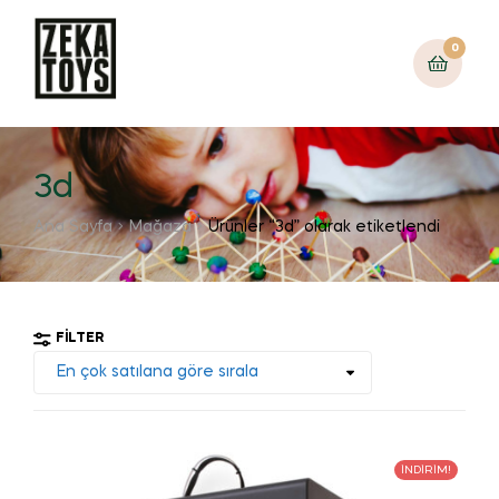
0
3d
Ana Sayfa
Mağaza
Ürünler “3d” olarak etiketlendi
FILTER
İNDIRIM!