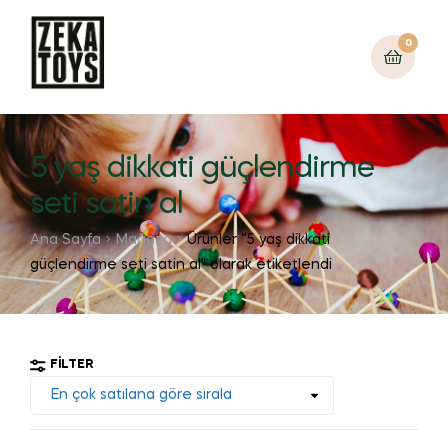
0
5 yaş dikkati güçlendirme
seti satin al
Ana Sayfa
Mağaza
Ürünler “5 yaş dikkati
güçlendirme seti satin al” olarak etiketlendi
FILTER