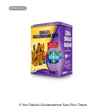
STOKTA YOK
5 Yaş Dikkati Güçlendirme Seti Plus Takım