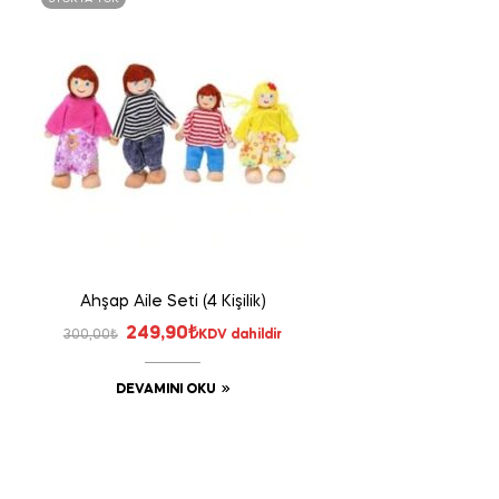
Ahşap Aile Seti (4 Kişilik)
Orijinal
Şu
249,90
₺
300,00
₺
KDV dahildir
fiyat:
andaki
DEVAMINI OKU
300,00₺.
fiyat:
249,90₺.