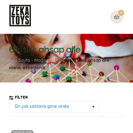
0
6 kisilik ahsap aile
Ana Sayfa
Mağaza
Ürünler “6 kisilik ahsap aile”
olarak etiketlendi
FILTER
STOKTA YOK