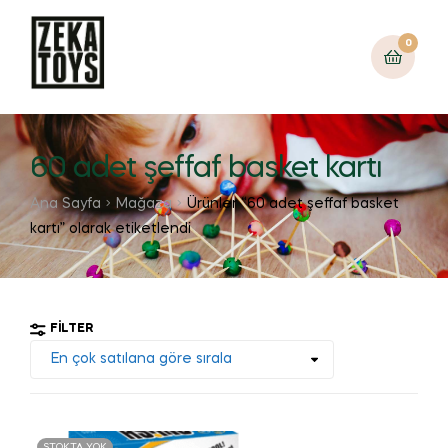
0
60 adet şeffaf basket kartı
Ana Sayfa
Mağaza
Ürünler “60 adet şeffaf basket
kartı” olarak etiketlendi
FILTER
STOKTA YOK