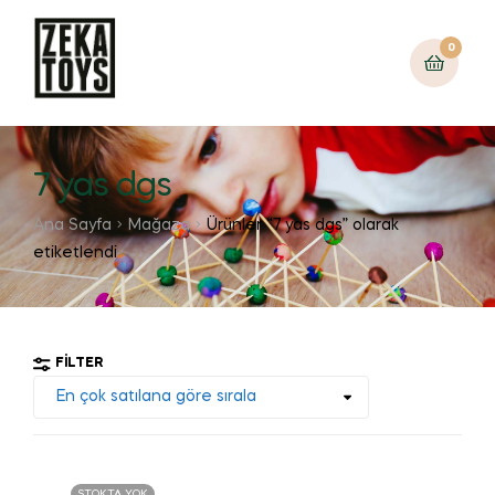
0
7 yas dgs
Ana Sayfa
Mağaza
Ürünler “7 yas dgs” olarak
etiketlendi
FILTER
STOKTA YOK