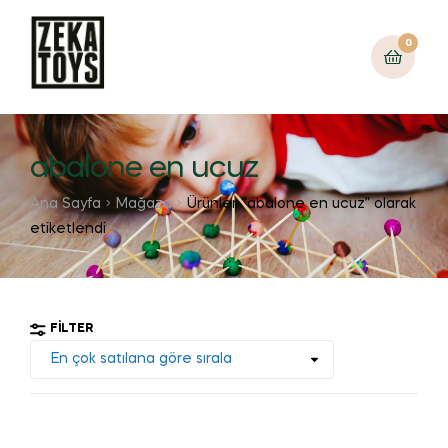
0
abalone en ucuz
Ana Sayfa
Mağaza
Ürünler “abalone en ucuz” olarak
etiketlendi
FILTER