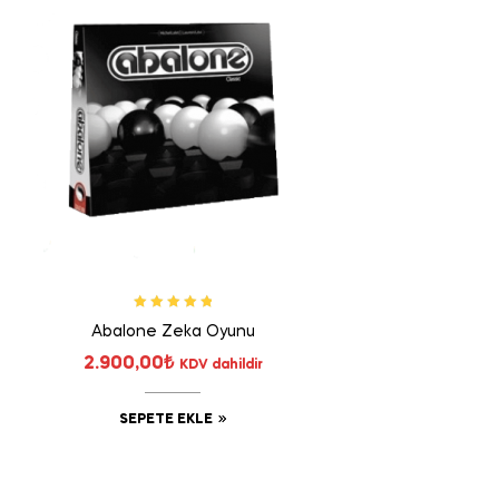
5 üzerinden
Abalone Zeka Oyunu
5.00
oy aldı
2.900,00
₺
KDV dahildir
SEPETE EKLE