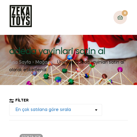
0
adeda yayinlari satin al
Ana Sayfa
Mağaza
Ürünler “adeda yayinlari satin al”
olarak etiketlendi
FILTER
STOKTA YOK