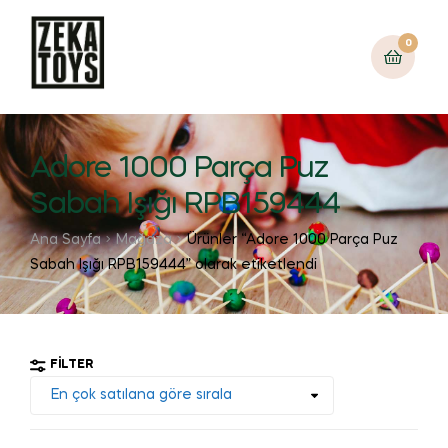
0
Adore 1000 Parça Puz
Sabah Işığı RPB159444
Ana Sayfa
Mağaza
Ürünler “Adore 1000 Parça Puz
Sabah Işığı RPB159444” olarak etiketlendi
FILTER