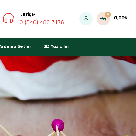
0
İLETIŞIM
0,00
₺
0 (546) 486 7476
Arduino Setler
3D Yazıcılar