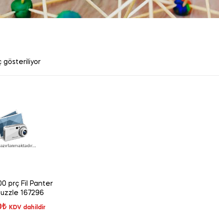
 gösteriliyor
0 prç Fil Panter
Puzzle 167296
0
₺
KDV dahildir