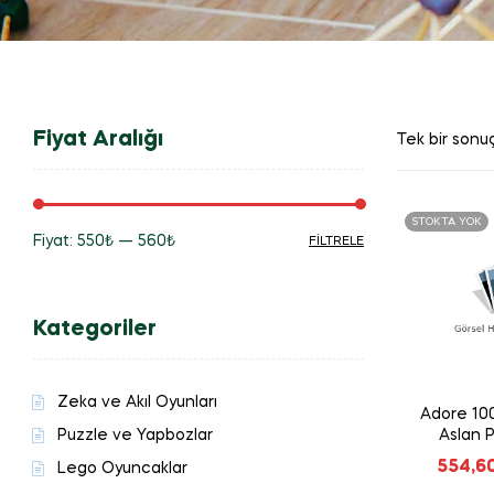
Fiyat Aralığı
Tek bir sonuç
STOKTA YOK
Fiyat:
550₺
—
560₺
FILTRELE
En
En
düşük
yüksek
Kategoriler
fiyat
fiyat
Zeka ve Akıl Oyunları
Adore 100
Puzzle ve Yapbozlar
Aslan 
554,6
Lego Oyuncaklar