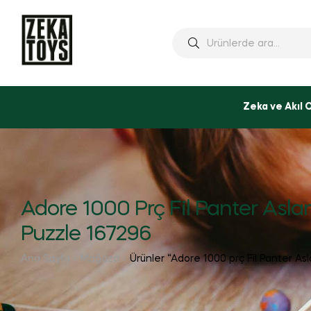
Ara:
Zeka ve Akıl 
Adore 1000 Prç Fil Panter Asla
Puzzle 167296
Ana Sayfa
Mağaza
Ürünler “Adore 1000 prç Fil Panter As