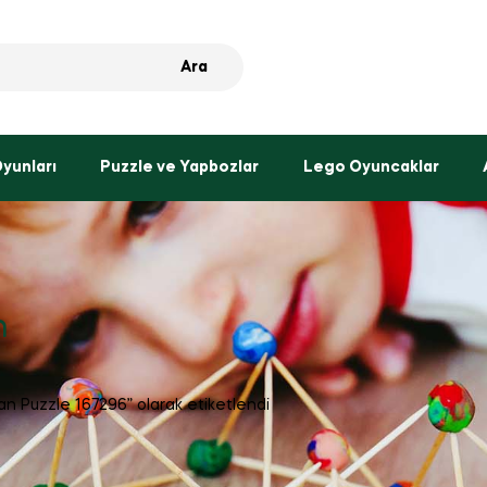
Ara
Oyunları
Puzzle ve Yapbozlar
Lego Oyuncaklar
n
lan Puzzle 167296” olarak etiketlendi