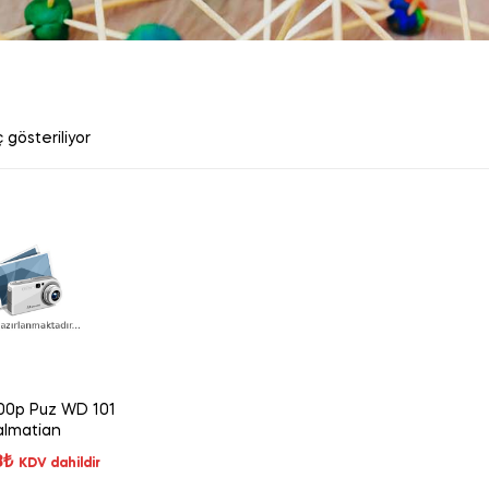
 gösteriliyor
00p Puz WD 101
lmatian
8
₺
KDV dahildir