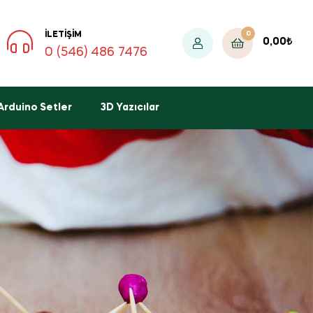
0
İLETIŞIM
0,00
₺
0 (546) 486 7476
Arduino Setler
3D Yazıcılar