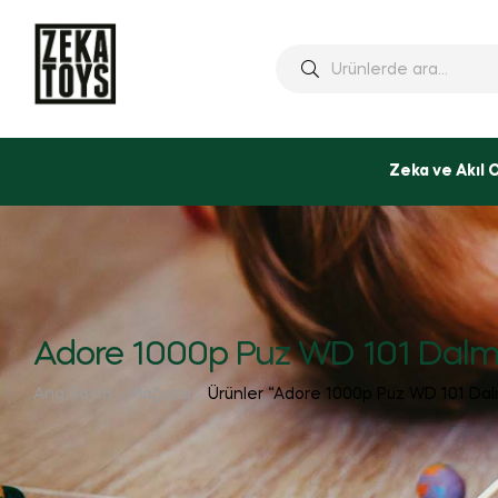
Ara:
Zeka ve Akıl 
Adore 1000p Puz WD 101 Dalm
Ana Sayfa
Mağaza
Ürünler “Adore 1000p Puz WD 101 Dalm