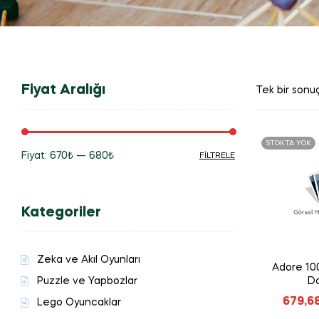
Fiyat Aralığı
Tek bir sonuç
STOKTA YOK
Fiyat:
670₺
—
680₺
FILTRELE
En
En
düşük
yüksek
Kategoriler
fiyat
fiyat
Zeka ve Akıl Oyunları
Adore 10
Puzzle ve Yapbozlar
Da
679,6
Lego Oyuncaklar