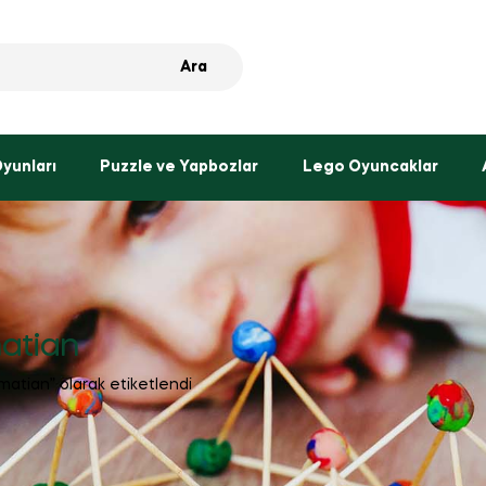
Ara
Oyunları
Puzzle ve Yapbozlar
Lego Oyuncaklar
atian
atian” olarak etiketlendi