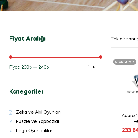
Fiyat Aralığı
Tek bir sonuç
STOKTA YOK
Fiyat:
230₺
—
240₺
FILTRELE
En
En
düşük
yüksek
Kategoriler
fiyat
fiyat
Zeka ve Akıl Oyunları
Adore 
Puzzle ve Yapbozlar
P
233,6
Lego Oyuncaklar