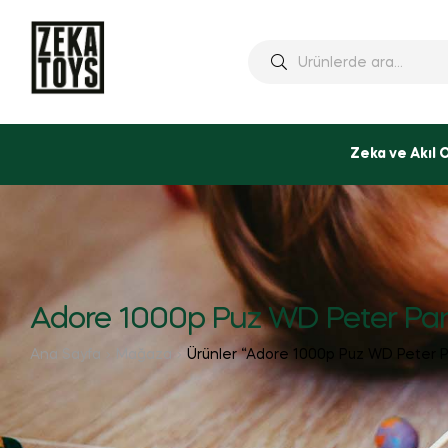
Ara:
Zeka ve Akıl 
Adore 1000p Puz WD Peter Pa
Ana Sayfa
Mağaza
Ürünler “Adore 1000p Puz WD Peter Pa