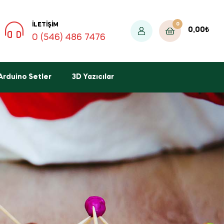
0
İLETIŞIM
0,00
₺
0 (546) 486 7476
Arduino Setler
3D Yazıcılar