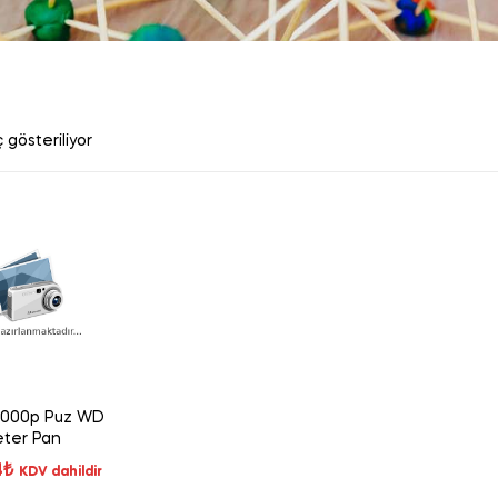
 gösteriliyor
1000p Puz WD
eter Pan
4
₺
KDV dahildir