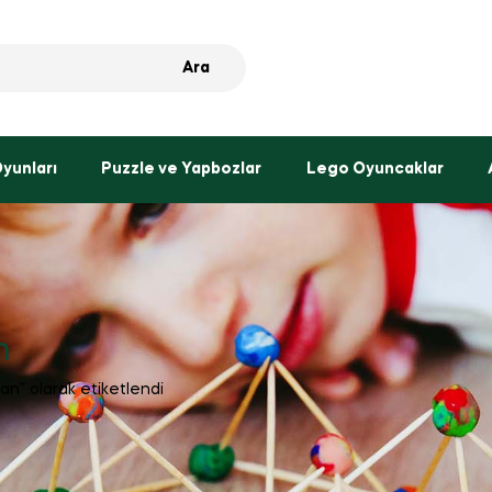
Ara
Oyunları
Puzzle ve Yapbozlar
Lego Oyuncaklar
n
n” olarak etiketlendi