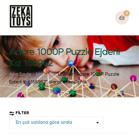
0
Adore 1000P Puzzle Ejderli
Kız 156962
Ana Sayfa
Mağaza
Ürünler “Adore 1000P Puzzle
Ejderli Kız 156962” olarak etiketlendi
FILTER