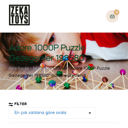
0
Adore 1000P Puzzle
Gezegenler 198580
Ana Sayfa
Mağaza
Ürünler “Adore 1000P Puzzle
Gezegenler 198580” olarak etiketlendi
FILTER