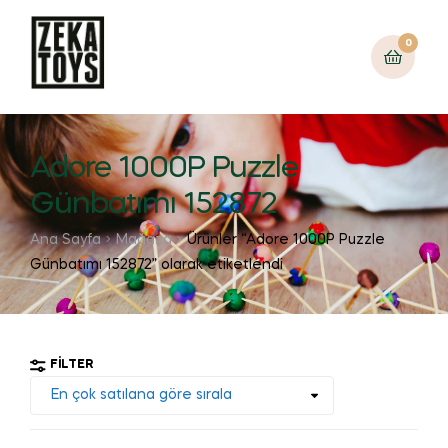
0
Adore 1000P Puzzle
Günbatımı 152872
Ana Sayfa
Mağaza
Ürünler “Adore 1000P Puzzle
Günbatımı 152872” olarak etiketlendi
FILTER