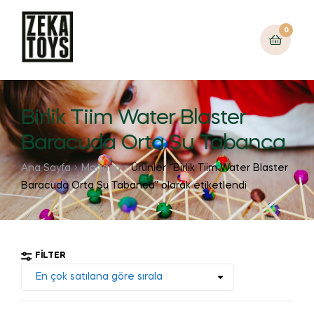
0
Birlik Tiim Water Blaster
Baracuda Orta Su Tabanca
Ana Sayfa
Mağaza
Ürünler “Birlik Tiim Water Blaster
Baracuda Orta Su Tabanca” olarak etiketlendi
FILTER