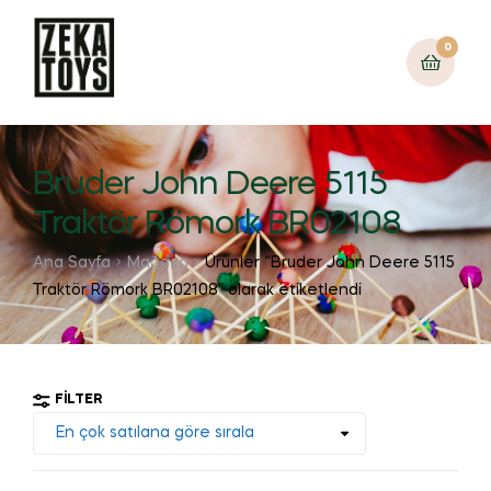
0
Bruder John Deere 5115
Traktör Römork BR02108
Ana Sayfa
Mağaza
Ürünler “Bruder John Deere 5115
Traktör Römork BR02108” olarak etiketlendi
FILTER