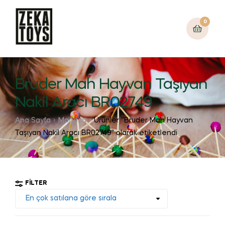
0
Bruder Mah Hayvan Taşıyan
Nakil Aracı BR02749
Ana Sayfa
Mağaza
Ürünler “Bruder Mah Hayvan
Taşıyan Nakil Aracı BR02749” olarak etiketlendi
FILTER