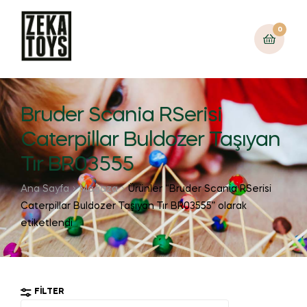
0
Bruder Scania RSerisi
Caterpillar Buldozer Taşıyan
Tır BR03555
Ana Sayfa
Mağaza
Ürünler “Bruder Scania RSerisi
Caterpillar Buldozer Taşıyan Tır BR03555” olarak
etiketlendi
FILTER