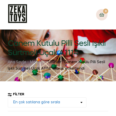
0
Canem Kutulu Pilli Sesli Işıklı
Sürtmeli Uçak A1114
Ana Sayfa
Mağaza
Ürünler “Canem Kutulu Pilli Sesli
Işıklı Sürtmeli Uçak A1114” olarak etiketlendi
FILTER