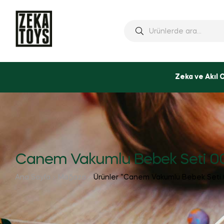
Ara:
Zeka ve Akıl 
Canem Vakumlu Bebek Seti 0
Ana Sayfa
Mağaza
Ürünler “Canem Vakumlu Bebek Seti 0