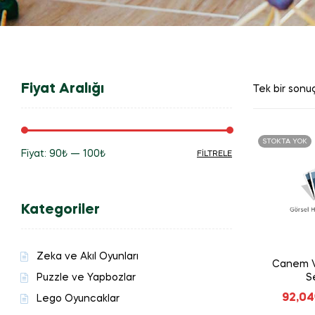
Fiyat Aralığı
Tek bir sonuç
STOKTA YOK
Fiyat:
90₺
—
100₺
FILTRELE
En
En
düşük
yüksek
Kategoriler
fiyat
fiyat
Zeka ve Akıl Oyunları
Canem V
Puzzle ve Yapbozlar
S
92,04
Lego Oyuncaklar