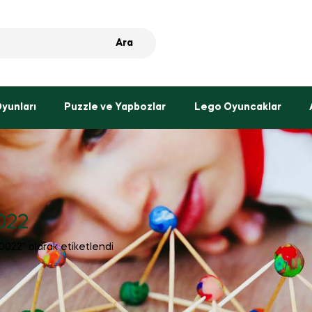
Ara
Oyunları
Puzzle ve Yapbozlar
Lego Oyuncaklar
022
022” olarak etiketlendi