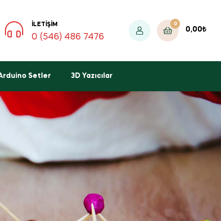
0
İLETIŞIM
0,00
₺
0 (546) 486 7476
Arduino Setler
3D Yazıcılar