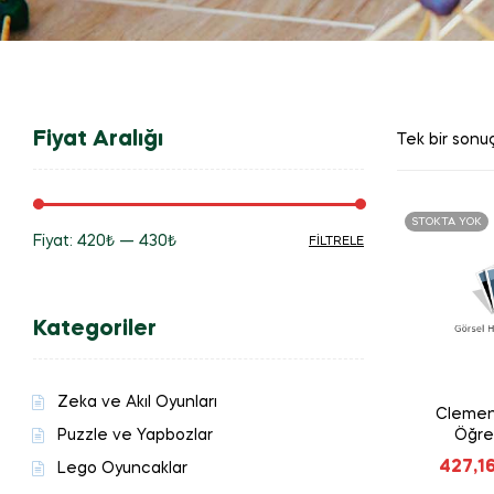
Fiyat Aralığı
Tek bir sonuç
STOKTA YOK
Fiyat:
420₺
—
430₺
FILTRELE
En
En
düşük
yüksek
Kategoriler
fiyat
fiyat
Zeka ve Akıl Oyunları
Clemen
Puzzle ve Yapbozlar
Öğre
Matem
427,1
Lego Oyuncaklar