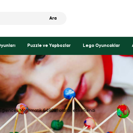
Ara
Oyunları
Puzzle ve Yapbozlar
Lego Oyuncaklar
ğlenceli Matematik 64808” olarak etiketlendi