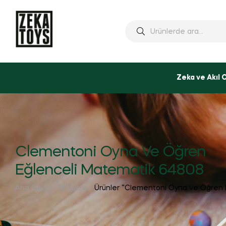
Ara:
Zeka ve Akıl 
Clementoni Oyna Ve Öğren
Eğlenceli Matematik 64808
Ana Sayfa
Mağaza
Ürünler “Clementoni Oyna ve Öğren E