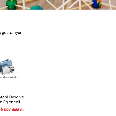
 gösteriliyor
toni Oyna ve
n Eğlenceli
atik 64808
6
₺
KDV dahildir