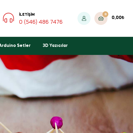
0
İLETIŞIM
0,00
₺
0 (546) 486 7476
Arduino Setler
3D Yazıcılar