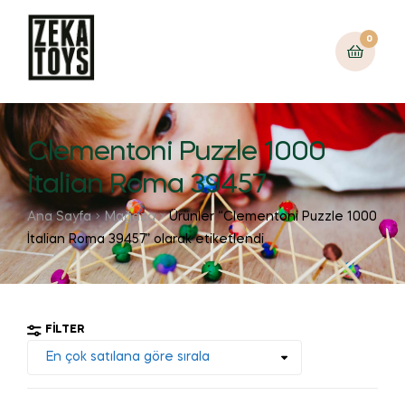
0
Clementoni Puzzle 1000
İtalian Roma 39457
Ana Sayfa
Mağaza
Ürünler “Clementoni Puzzle 1000
İtalian Roma 39457” olarak etiketlendi
FILTER