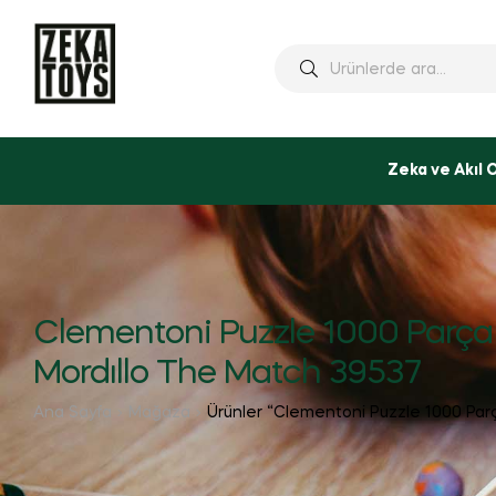
Ara:
Zeka ve Akıl 
Clementoni Puzzle 1000 Parça
Mordıllo The Match 39537
Ana Sayfa
Mağaza
Ürünler “Clementoni Puzzle 1000 Parç