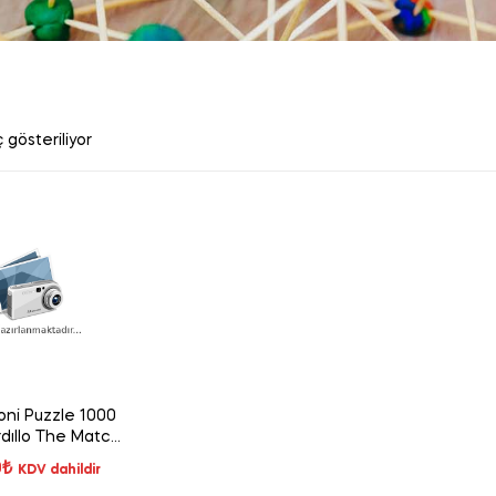
 gösteriliyor
ni Puzzle 1000
dıllo The Match
39537
0
₺
KDV dahildir