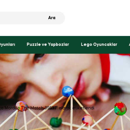
Ara
Oyunları
Puzzle ve Yapbozlar
Lego Oyuncaklar
a Mordıllo The Match 39537” olarak etiketlendi