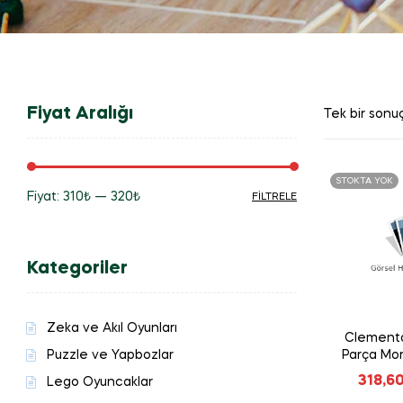
Fiyat Aralığı
Tek bir sonuç
STOKTA YOK
Fiyat:
310₺
—
320₺
FILTRELE
En
En
düşük
yüksek
Kategoriler
fiyat
fiyat
Zeka ve Akıl Oyunları
Clemento
Puzzle ve Yapbozlar
Parça Mor
318,6
Lego Oyuncaklar