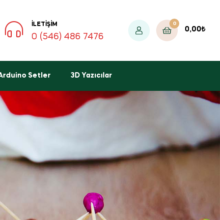
0
İLETIŞIM
0,00
₺
0 (546) 486 7476
Arduino Setler
3D Yazıcılar