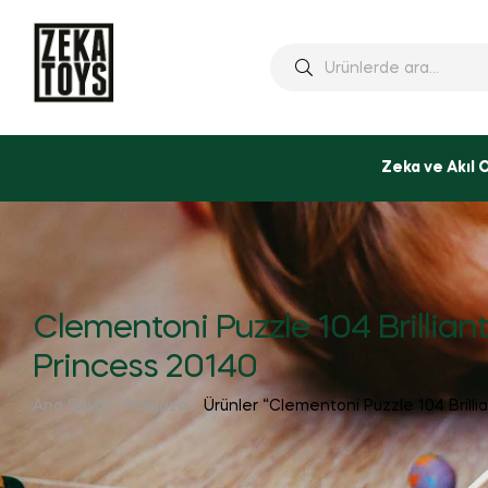
Ara:
Zeka ve Akıl 
Clementoni Puzzle 104 Brilliant
Princess 20140
Ana Sayfa
Mağaza
Ürünler “Clementoni Puzzle 104 Brilli