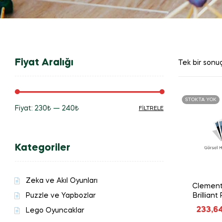
Fiyat Aralığı
Tek bir sonuç
STOKTA YOK
Fiyat:
230₺
—
240₺
FILTRELE
En
En
düşük
yüksek
Kategoriler
fiyat
fiyat
Zeka ve Akıl Oyunları
Clement
Puzzle ve Yapbozlar
Brillian
233,6
Lego Oyuncaklar