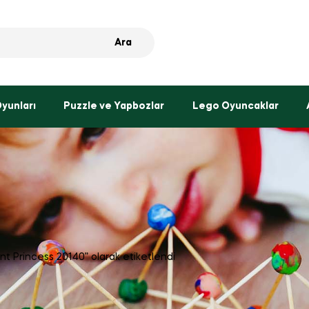
Ara
Oyunları
Puzzle ve Yapbozlar
Lego Oyuncaklar
ant Princess 20140” olarak etiketlendi