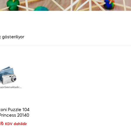
 gösteriliyor
oni Puzzle 104
t Princess 20140
4
₺
KDV dahildir