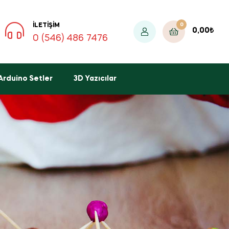
0
İLETIŞIM
0,00
₺
0 (546) 486 7476
Arduino Setler
3D Yazıcılar