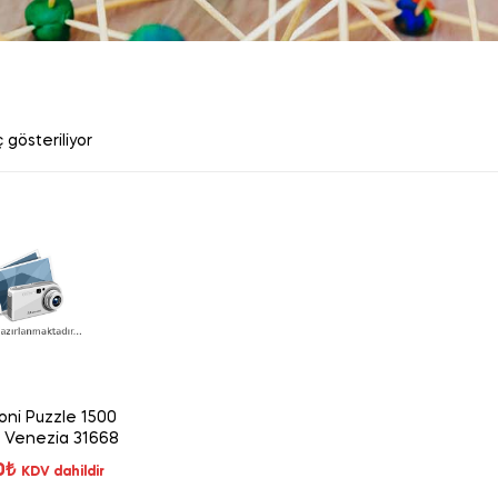
 gösteriliyor
ni Puzzle 1500
 Venezia 31668
0
₺
KDV dahildir