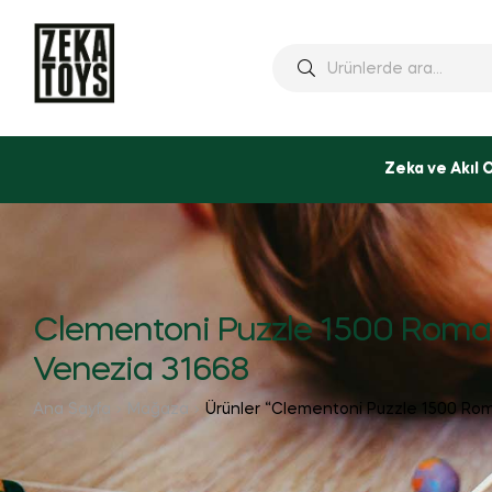
Ara:
Zeka ve Akıl 
Clementoni Puzzle 1500 Roma
Venezia 31668
Ana Sayfa
Mağaza
Ürünler “Clementoni Puzzle 1500 Rom