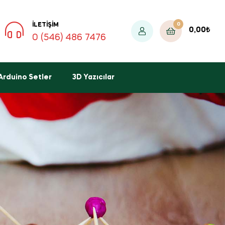
0
İLETIŞIM
0,00
₺
0 (546) 486 7476
Arduino Setler
3D Yazıcılar