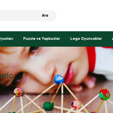
Ara
Oyunları
Puzzle ve Yapbozlar
Lego Oyuncaklar
ntic
antic Venezia 31668” olarak etiketlendi