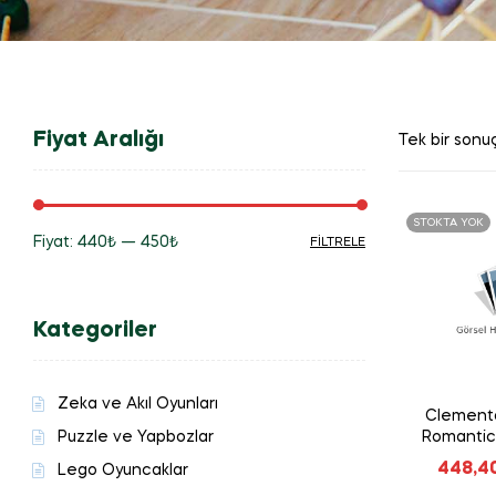
Fiyat Aralığı
Tek bir sonuç
STOKTA YOK
Fiyat:
440₺
—
450₺
FILTRELE
En
En
düşük
yüksek
Kategoriler
fiyat
fiyat
Zeka ve Akıl Oyunları
Clemento
Puzzle ve Yapbozlar
Romantic
448,4
Lego Oyuncaklar