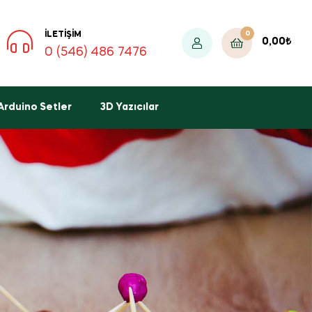
0
İLETIŞIM
0,00
₺
0 (546) 486 7476
Arduino Setler
3D Yazıcılar