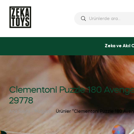
Ara:
Zeka ve Akıl 
Clementoni Puzzle 180 Avenge
29778
Ana Sayfa
Mağaza
Ürünler “Clementoni Puzzle 180 Aveng