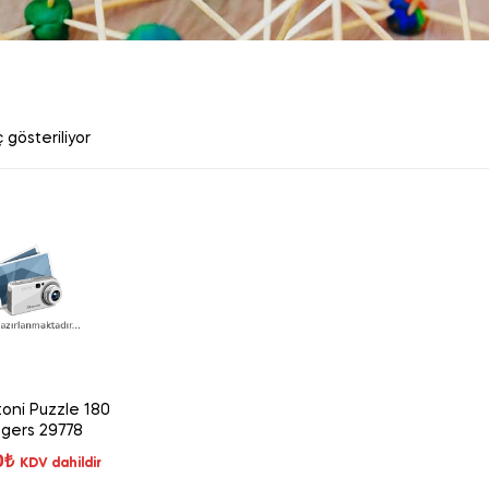
 gösteriliyor
oni Puzzle 180
gers 29778
0
₺
KDV dahildir