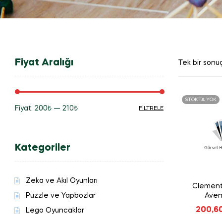
Fiyat Aralığı
Tek bir sonuç
STOKTA YOK
Fiyat:
200₺
—
210₺
FILTRELE
En
En
düşük
yüksek
Kategoriler
fiyat
fiyat
Zeka ve Akıl Oyunları
Clement
Puzzle ve Yapbozlar
Aven
200,6
Lego Oyuncaklar