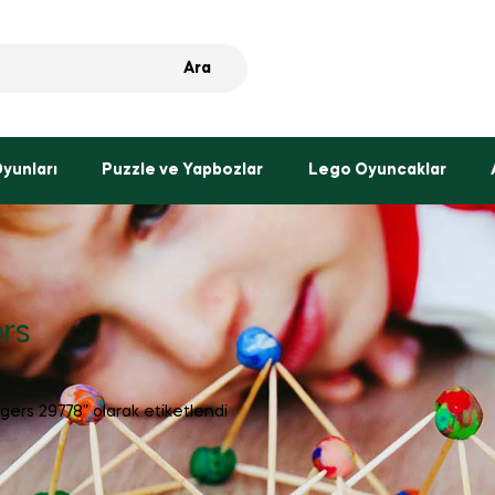
Ara
Oyunları
Puzzle ve Yapbozlar
Lego Oyuncaklar
rs
ers 29778” olarak etiketlendi