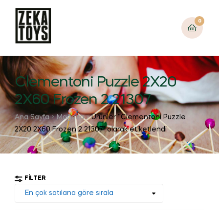
0
Clementoni Puzzle 2X20
2X60 Frozen 2 21307
Ana Sayfa
Mağaza
Ürünler “Clementoni Puzzle
2X20 2X60 Frozen 2 21307” olarak etiketlendi
FILTER