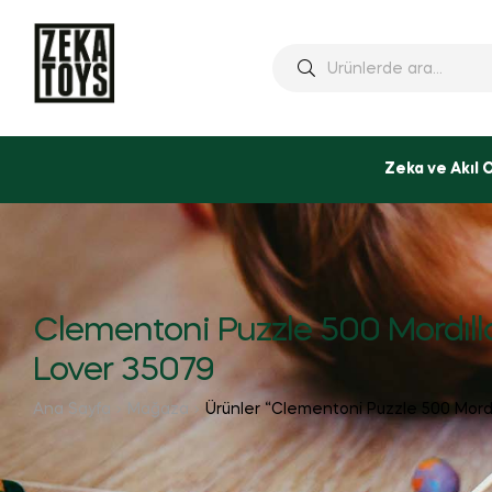
Ara:
Zeka ve Akıl 
Clementoni Puzzle 500 Mordıll
Lover 35079
Ana Sayfa
Mağaza
Ürünler “Clementoni Puzzle 500 Mordı