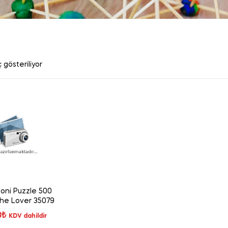
 gösteriliyor
oni Puzzle 500
The Lover 35079
8
₺
KDV dahildir