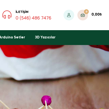
0
İLETIŞIM
0,00
₺
0 (546) 486 7476
Arduino Setler
3D Yazıcılar