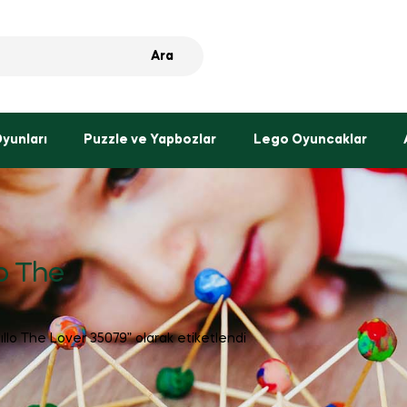
Ara
Oyunları
Puzzle ve Yapbozlar
Lego Oyuncaklar
o The
llo The Lover 35079” olarak etiketlendi