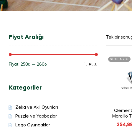
Fiyat Aralığı
Tek bir sonuç
STOKTA YOK
Fiyat:
250₺
—
260₺
FILTRELE
En
En
düşük
yüksek
Kategoriler
fiyat
fiyat
Zeka ve Akıl Oyunları
Clement
Puzzle ve Yapbozlar
Mordıllo 
254,8
Lego Oyuncaklar