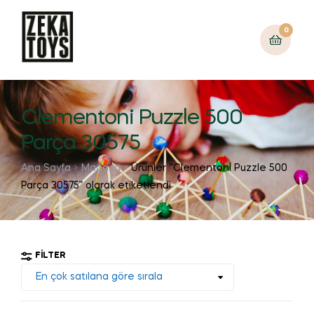
0
Clementoni Puzzle 500
Parça 30575
Ana Sayfa
Mağaza
Ürünler “Clementoni Puzzle 500
Parça 30575” olarak etiketlendi
FILTER