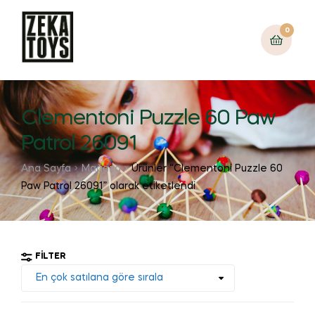
0
Clementoni Puzzle 60 Paw
Patrol 26091
Ana Sayfa
Mağaza
Ürünler “Clementoni Puzzle 60
Paw Patrol 26091” olarak etiketlendi
FILTER