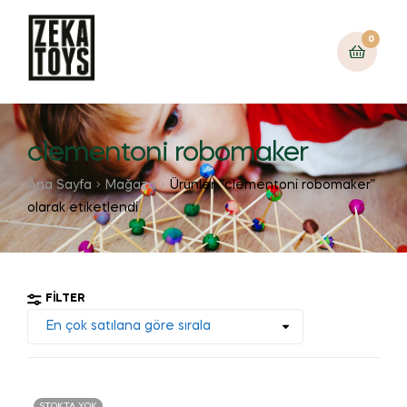
0
clementoni robomaker
Ana Sayfa
Mağaza
Ürünler “clementoni robomaker”
olarak etiketlendi
FILTER
STOKTA YOK