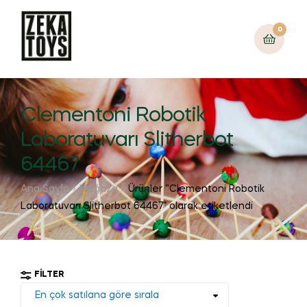
0
Clementoni Robotik
Laboratuvarı Slitherbot
64467
Ana Sayfa
Mağaza
Ürünler “Clementoni Robotik
Laboratuvarı Slitherbot 64467” olarak etiketlendi
FILTER