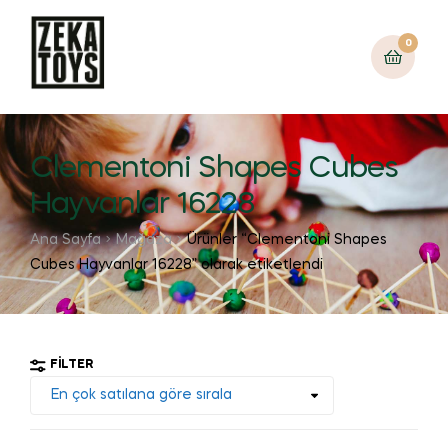
0
Clementoni Shapes Cubes
Hayvanlar 16228
Ana Sayfa
Mağaza
Ürünler “Clementoni Shapes
Cubes Hayvanlar 16228” olarak etiketlendi
FILTER