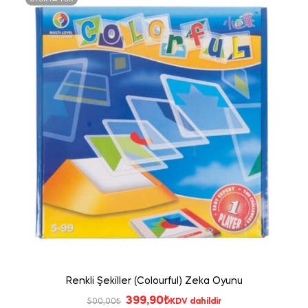
Renkli Şekiller (Colourful) Zeka Oyunu
Orijinal
Şu
399,90
₺
500,00
₺
KDV dahildir