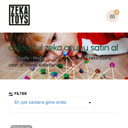
0
colourful zeka oyunu satın al
Ana Sayfa
Mağaza
Ürünler “colourful zeka oyunu
satın al” olarak etiketlendi
FILTER
STOKTA YOK