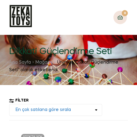
0
Dikkati Güçlendirme Seti
Ana Sayfa
Mağaza
Ürünler “Dikkati Güçlendirme
Seti” olarak etiketlendi
FILTER
STOKTA YOK