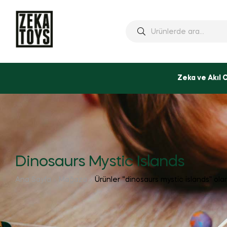
Ara:
Zeka ve Akıl 
Dinosaurs Mystic Islands
Ana Sayfa
Mağaza
Ürünler “dinosaurs mystic islands” ola