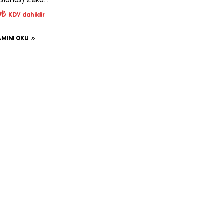
Islands) Zeka
Oyunu
0
₺
KDV dahildir
MINI OKU