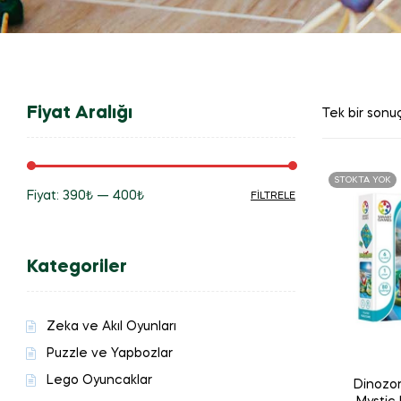
Fiyat Aralığı
Tek bir sonuç
STOKTA YOK
Fiyat:
390₺
—
400₺
FILTRELE
En
En
düşük
yüksek
Kategoriler
fiyat
fiyat
Zeka ve Akıl Oyunları
Puzzle ve Yapbozlar
Lego Oyuncaklar
Dinozor