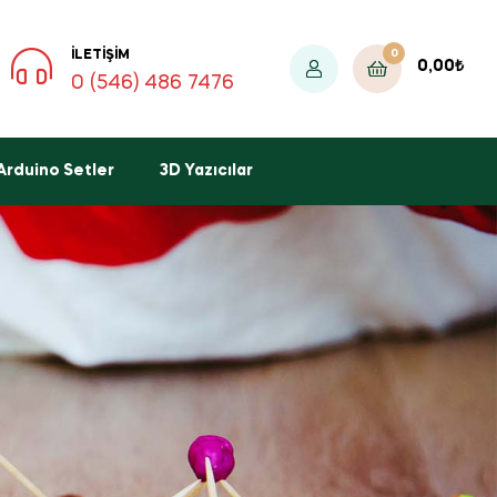
0
İLETIŞIM
0,00
₺
0 (546) 486 7476
Arduino Setler
3D Yazıcılar