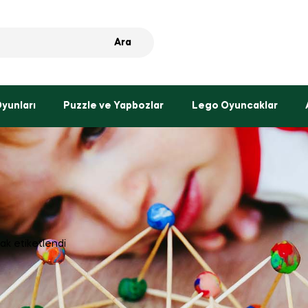
Ara
Oyunları
Puzzle ve Yapbozlar
Lego Oyuncaklar
rak etiketlendi