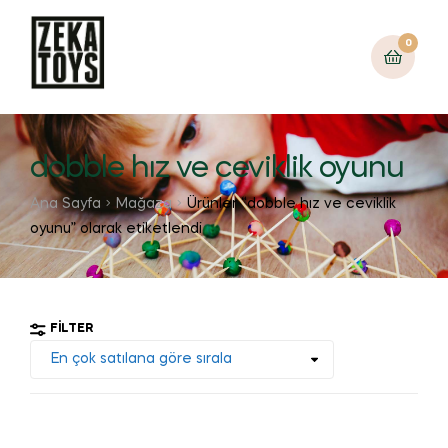
0
dobble hız ve ceviklik oyunu
Ana Sayfa
Mağaza
Ürünler “dobble hız ve ceviklik
oyunu” olarak etiketlendi
FILTER