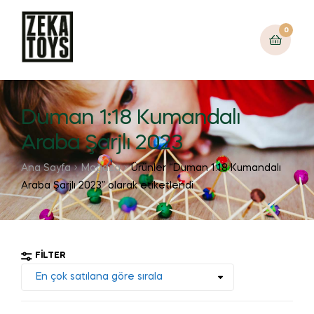
0
Duman 1:18 Kumandalı
Araba Şarjlı 2023
Ana Sayfa
Mağaza
Ürünler “Duman 1:18 Kumandalı
Araba Şarjlı 2023” olarak etiketlendi
FILTER