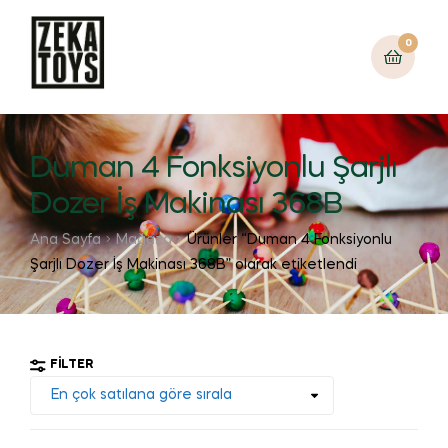
0
Duman 4 Fonksiyonlu Şarjlı
Dozer İş Makinası 368B
Ana Sayfa
Mağaza
Ürünler “Duman 4 Fonksiyonlu
Şarjlı Dozer İş Makinası 368B” olarak etiketlendi
FILTER