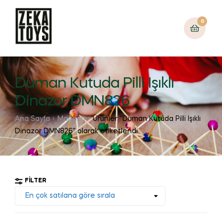
0
Duman Kutuda Pilli Işıklı
Dinazor DMN826
Ana Sayfa
Mağaza
Ürünler “Duman Kutuda Pilli Işıklı
Dinazor DMN826” olarak etiketlendi
FILTER