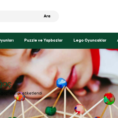
Ara
Oyunları
Puzzle ve Yapbozlar
Lego Oyuncaklar
ğaç
ğaç” olarak etiketlendi