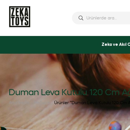
Ara:
Zeka ve Akıl 
Duman Leva Kutulu 120 Cm A
Ana Sayfa
Mağaza
Ürünler “Duman Leva Kutulu 120 Cm A