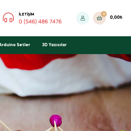
0
İLETIŞIM
0,00
₺
0 (546) 486 7476
Arduino Setler
3D Yazıcılar