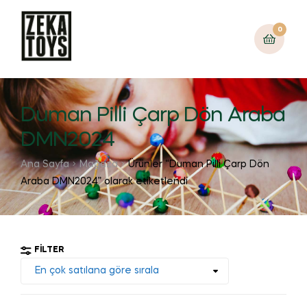
0
Duman Pilli Çarp Dön Araba
DMN2024
Ana Sayfa
Mağaza
Ürünler “Duman Pilli Çarp Dön
Araba DMN2024” olarak etiketlendi
FILTER